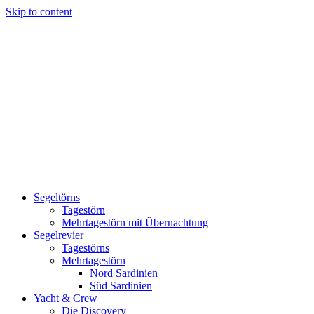
Skip to content
Segelabenteuer mit unserem Katamaran Discovery auf Sardinien
Segeltörns
Catamaran Discovery – La Caletta
Tagestörn
Mehrtagestörn mit Übernachtung
Segelrevier
Tagestörns
Mehrtagestörn
Nord Sardinien
Süd Sardinien
Yacht & Crew
Die Discovery