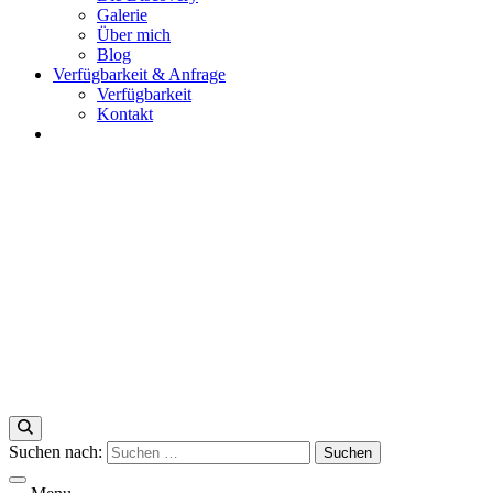
Galerie
Über mich
Blog
Verfügbarkeit & Anfrage
Verfügbarkeit
Kontakt
Segelabenteuer mit unserem Katamaran Discovery auf Sardinien
Catamaran Discovery – La Caletta
Suchen nach: