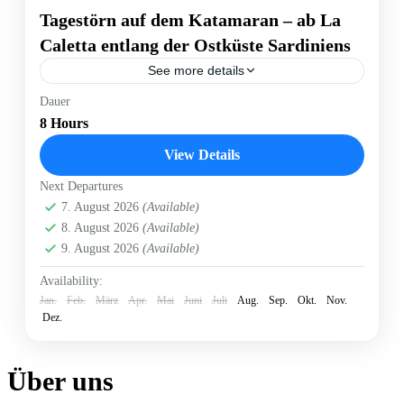
Tagestörn auf dem Katamaran – ab La
Caletta entlang der Ostküste Sardiniens
See more details
Ein Tagestörn auf dem Katamaran ist die entspannte
Dauer
Möglichkeit, Sardinien vom Wasser aus zu genießen.
8 Hours
Ab La Caletta segelst du entlang der Ostküste –
vorbei...
View Details
Isola Rossa
,
La Caletta
,
Santa Lucia
,
Strand von
Berchida
,
Strand von Capo Comino
Next Departures
Easy
7. August 2026
(Available)
8. August 2026
(Available)
1 Person
9. August 2026
(Available)
Availability:
Jan.
Feb.
März
Apr.
Mai
Juni
Juli
Aug.
Sep.
Okt.
Nov.
Dez.
Über uns