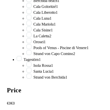
Bérchida beach
1
Cala Goloritzé
1
Cala Liberotto
1
Cala Luna
1
Cala Mariolu
1
Cala Sisine
1
La Caletta
2
Orosei
1
Pools of Venus - Piscine di Venere
1
Strand von Capo Comino
2
Tagestörn
1
Isola Rossa
1
Santa Lucia
1
Strand von Berchida
1
Price
€0
€0