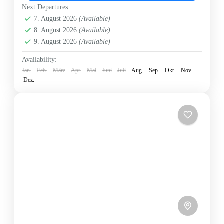
An Bord der Discovery, einem komfortablen
Next Departures
Katamaran, erwartet...
Bérchida beach
7. August 2026
(Available)
,
Cala Goloritzé
,
Cala Liberotto
,
Cala
8. August 2026
(Available)
Luna
,
Cala Mariolu
,
Cala Sisine
,
La Caletta
,
Orosei
,
9. August 2026
(Available)
Pools of Venus - Piscine di Venere
,
Strand von Capo
Comino
,
Süd Sardinien
Availability:
2 People
Jan.
Feb.
März
Apr.
Mai
Juni
Juli
Aug.
Sep.
Okt.
Nov.
Dez.