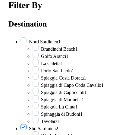
Filter By
Destination
Nord Sardinien
1
Brandinchi Beach
1
Golfo Aranci
1
La Caletta
1
Porto San Paolo
1
Spiaggia Costa Dorata
1
Spiaggia di Capo Coda Cavallo
1
Spiaggia di Capriccioli
1
Spiaggia di Marinella
1
Spiaggia La Cinta
1
Spinaggia di Budoni
1
Tavolara
1
Süd Sardinien
2