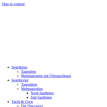
Skip to content
Segelabenteuer mit unserem Katamaran Discovery auf Sardinien
Segeltörns
Catamaran Discovery – La Caletta
Tagestörn
Mehrtagestörn mit Übernachtung
Segelrevier
Tagestörns
Mehrtagestörn
Nord Sardinien
Süd Sardinien
Yacht & Crew
Die Discovery