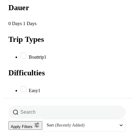
Dauer
0 Days
1 Days
Trip Types
Boattrip
1
Difficulties
Easy
1
Sort
(Recently Added)
Apply Filters